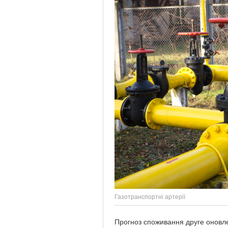
Газотранспортні артерії
Прогноз споживання друге онов