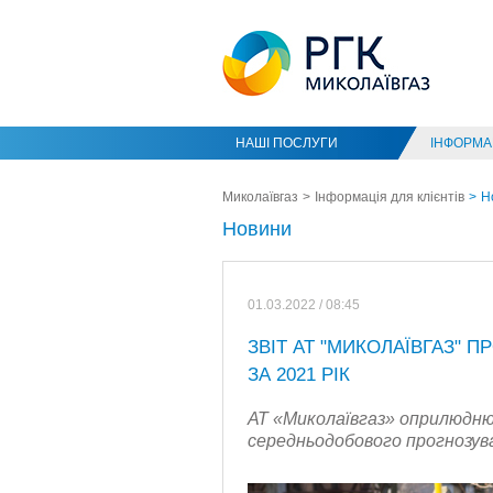
НАШІ ПОСЛУГИ
ІНФОРМАЦ
Миколаївгаз
Інформація для клієнтів
Н
Новини
01.03.2022 / 08:45
ЗВІТ АТ "МИКОЛАЇВГАЗ" 
ЗА 2021 РІК
АТ «Миколаївгаз» оприлюднює
середньодобового прогнозува