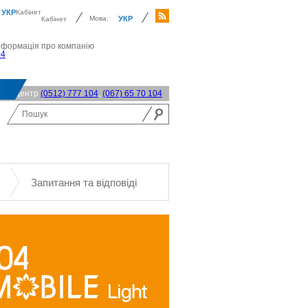
УКР
Кабінет
Мова:
УКР
Кабінет
нформація про компанію
04
акт-центр
(0512) 777 104
,
(067) 65 70 104
Запитання та відповіді