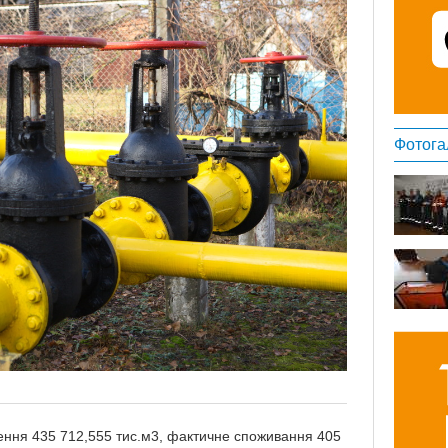
Фотога
лення
43
5
712,555 тис.м3, фактичне споживання 405