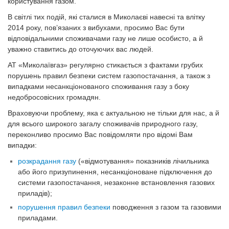
користування газом.
В світлі тих подій, які сталися в Миколаєві навесні та влітку
2014 року, пов’язаних з вибухами, просимо Вас бути
відповідальними споживачами газу не лише особисто, а й
уважно ставитись до оточуючих вас людей.
АТ «Миколаївгаз» регулярно стикається з фактами грубих
порушень правил безпеки систем газопостачання, а також з
випадками несанкціонованого споживання газу з боку
недобросовісних громадян.
Враховуючи проблему, яка є актуальною не тільки для нас, а й
для всього широкого загалу споживачів природного газу,
переконливо просимо Вас повідомляти про відомі Вам
випадки:
розкрадання газу
(«відмотування» показників лічильника
або його призупинення, несанкціоноване підключення до
системи газопостачання, незаконне встановлення газових
приладів);
порушення правил безпеки
поводження з газом та газовими
приладами.