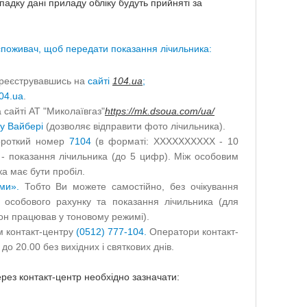
падку дані приладу обліку будуть прийняті за
 споживач, щоб передати показання лічильника:
ареєструвавшись на
сайті
104.ua
;
04.ua
.
 сайті АТ "Миколаївгаз"
https://mk.dsoua.com/ua/
 у Вайбері
(дозволяє відправити фото лічильника).
ороткий номер
7104
(в форматі: ХХХХХХХХХХ - 10
- показання лічильника (до 5 цифр). Між особовим
а має бути пробіл.
ми».
Тобто Ви можете самостійно, без очікування
 особового рахунку та показання лічильника (для
он працював у тоновому режимі).
 контакт-центру
(0512) 777-104.
Оператори контакт-
о 20.00 без вихідних і святкових днів.
рез контакт-центр необхідно зазначати: