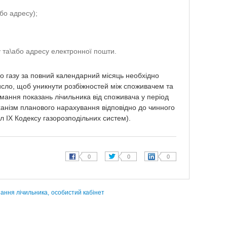
бо адресу);
 та\або адресу електронної пошти.
о газу за повний календарний місяць необхідно
исло, щоб уникнути розбіжностей між споживачем та
мання показань лічильника від споживача у період
ханізм планового нарахування відповідно до чинного
іл ІХ Кодексу газорозподільних систем).
ання лічильника,
особистий кабінет