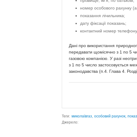
прізвище, ім’я, по батькові;
номер особового рахунку (а
показання лічильника;
дату фіксації показань;
контактний номер телефону
Дані про використання природног
передавати щомісячно з 1 по 5 ч
газовою компанією. У разі неотри
з 1 по 5 число застосовується ме
законодавства (п.4. Глава 4. Розд
Теги:
миколаївгаз,
особовий рахунок,
показ
Джерело: