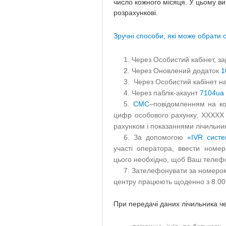
число кожного місяця. У цьому ви
розрахункові.
Зручні способи, які може обрати
Через Особистий кабінет, з
Через Оновлений додаток
1
Через Особистий кабінет на
Через паблік-акаунт
7104ua
СМС
–повідомленням на к
цифр особового рахунку, ХХХХХ 
рахунком і показаннями лічильник
За допомогою
«IVR систе
участі оператора, ввести номер
цього необхідно, щоб Ваш телеф
Зателефонувати за номером
центру працюють щоденно з 8.00 д
При передачі даних лічильника че