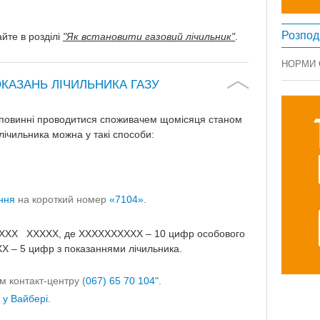
Розпод
айте в розділі
"Як встановити газовий лічильник"
.
НОРМИ
КАЗАНЬ ЛІЧИЛЬНИКА ГАЗУ
у повинні проводитися споживачем щомісяця станом
лічильника можна у такі способи:
ення
на короткий номер
«7104».
ХХХ ХХХХХ, де ХХХХХХХХХХ – 10 цифр особового
ХХХ – 5 цифр з показаннями лічильника.
 контакт-центру (
067) 65 70 104".
у Вайбері.