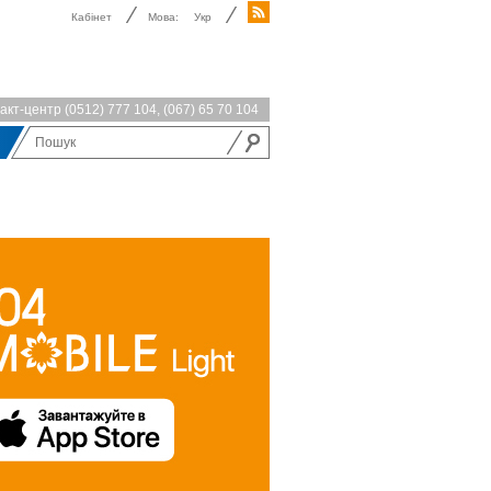
Кабінет
Мова:
Укр
акт-центр
(0512) 777 104
,
(067) 65 70 104