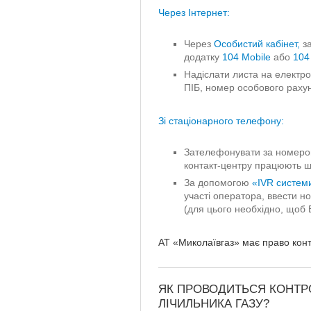
Через Інтернет:
Через
Особистий кабінет
,
з
додатку
104 Mobile
або
104 
Надіслати листа на електр
ПІБ, номер особового рахун
Зі стаціонарного телефону:
Зателефонувати за номеро
контакт-центру працюють що
За допомогою
«IVR систем
участі оператора, ввести н
(для цього необхідно, щоб
АТ «Миколаївгаз» має право конт
ЯК ПРОВОДИТЬСЯ КОНТР
ЛІЧИЛЬНИКА ГАЗУ?