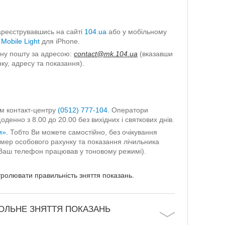
ареєструвавшись на сайті
104.
ua
або у мобільному
Mobile Light
для iPhone
.
ону пошту за адресою:
contact@mk.104.ua
(вказавши
ку, адресу та показання).
м контакт-центру
(0512) 777-104.
Оператори
денно з 8.00 до 20.00 без вихідних і святкових днів.
и».
Тобто Ви можете самостійно, без очікування
омер особового рахунку та показання лічильника
 Ваш телефон працював у тоновому режимі).
ролювати правильність зняття показань.
ОЛЬНЕ ЗНЯТТЯ ПОКАЗАНЬ