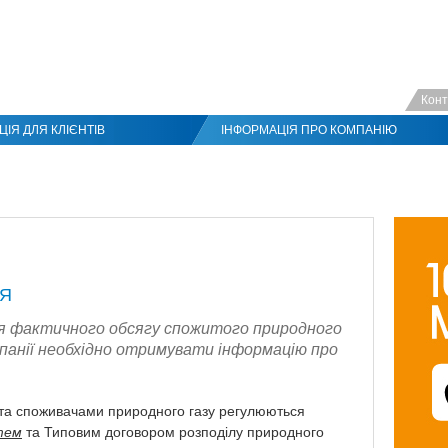
Конт
ІЯ ДЛЯ КЛІЄНТІВ
ІНФОРМАЦІЯ ПРО КОМПАНІЮ
НЯ
ня фактичного обсягу спожитого природного
мпанії необхідно отримувати інформацію про
 та споживачами природного газу регулюються
тем
та Типовим договором розподілу природного