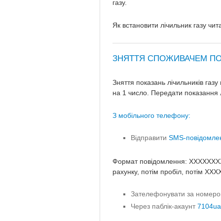
газу.
Як встановити лічильник газу чит
ЗНЯТТЯ СПОЖИВАЧЕМ ПО
Зняття показань лічильників газ
на 1 число. Передати показання 
З мобільного телефону:
Відправити
SMS-повідомл
Формат повідомлення: ХХХХХХХ
рахунку, потім пробіл, потім ХХ
Зателефонувати за номером
Через паблік-акаунт
7104ua 