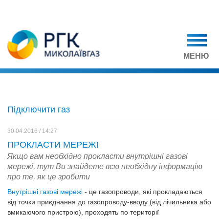
МЕНЮ
Підключити газ
30.04.2016 / 14:27
ПРОКЛАСТИ МЕРЕЖІ
Якщо вам необхідно прокласти внутрішні газові
мережі, тут Ви знайдете всю необхідну інформацію
про те, як це зробити
Внутрішні
газові
мереж
і
- це
газопроводи
,
які
прокладаються
від
точки
приєднання до
газопроводу-вводу
(від
лічильника або
вмикаючого
пристрою
),
проходять
по території