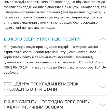
землеволодіння
споживача
і безпосередньо
підключаються
до
газових приладів
.
До них
відносяться
як
внутрішньодворові
,
так
і
внутрішньобудинкові
газопроводи
(для приватних
будинків)
.
У
багатоквартирних
будинках
до внутрішніх
мереж відносяться
внутрішньоквартирні
стояки
і газопроводи
,
безпосередньо
підключені
до газових приладів
.
ДО КОГО ЗВЕРНУТИСЯ І ЩО РОБИТИ
Консультацію
щодо
прокладання
внутрішніх
мереж можна
отримати зі
свого
Особистого
кабінету
(кожен
авторизований
користувач
сайту має можливість
поставити запитання
),
дізнатися в
Контактому
центрі
за номером
(0512) 777-104 або
(067) 65 70 104 чи звернутись до Клієнтського простору
104.UA
особисто
.
ПРОЦЕДУРА ПРОКЛАДАННЯ МЕРЕЖ
ПРОХОДИТЬ В ТРИ ЕТАПИ
ЯКІ ДОКУМЕНТИ НЕОБХІДНО ПРЕД'ЯВИТИ І
НАДАТИ ФІЗИЧНИМ ОСОБАМ