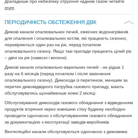
Докладніше про небезпеку отруєння чадним газом читайте
тут
.
ПЕРІОДИЧНІСТЬ ОБСТЕЖЕННЯ ДВК
Димові канали опалювальних печей, ємкісних водонагрівачів
для опалення і опалювальних котлів, які працюють сезонно,
перевіряються один раз на рік, перед початком
опалювального сезону. Якщо такі прилади працюють цілий рік
– двічі на рік (навесні і восени).
Димові канали опалювально-варильних печей - не рідше 1
разу на 6 місяців (перед початком і після закінчення
опалювального сезону). Димоходи із перетином, меншим за
перетин димовідвідного патрубка газового приладу, мають
обслуговуватись щонайменше кожні 2 місяці.
Обслуговування димоходів газового обладнання з відведенням
продуктів згоряння через зовнішню стіну будинку необхідно
проводити одночасно з обслуговуванням газового обладнання
за документацією з експлуатації заводів-виробників.
Вентиляційні канали обслуговуються одночасно з димовими.