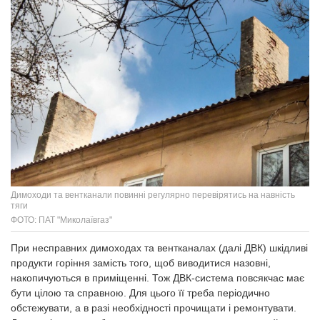
Димоходи та вентканали повинні регулярно перевірятись на навність
тяги
ФОТО: ПАТ "Миколаївгаз"
При несправних димоходах та вентканалах (далі ДВК) шкідливі
продукти горіння замість того, щоб виводитися назовні,
накопичуються в приміщенні. Тож ДВК-система повсякчас має
бути цілою та справною. Для цього її треба періодично
обстежувати, а в разі необхідності прочищати і ремонтувати.