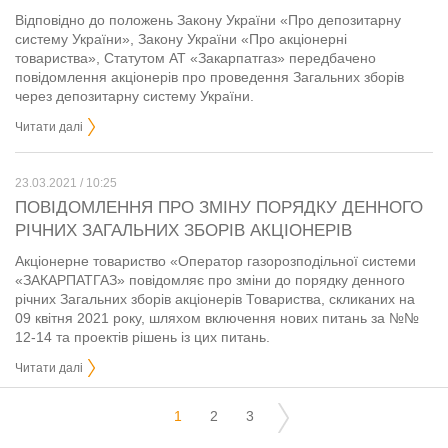
Відповідно до положень Закону України «Про депозитарну
систему України», Закону України «Про акціонерні
товариства», Статутом АТ «Закарпатгаз» передбачено
повідомлення акціонерів про проведення Загальних зборів
через депозитарну систему України.
Читати далі
23.03.2021 / 10:25
ПОВІДОМЛЕННЯ ПРО ЗМІНУ ПОРЯДКУ ДЕННОГО
РІЧНИХ ЗАГАЛЬНИХ ЗБОРІВ АКЦІОНЕРІВ
Акціонерне товариство «Оператор газорозподільної системи
«ЗАКАРПАТГАЗ» повідомляє про зміни до порядку денного
річних Загальних зборів акціонерів Товариства, скликаних на
09 квітня 2021 року, шляхом включення нових питань за №№
12-14 та проектів рішень із цих питань.
Читати далі
1
2
3