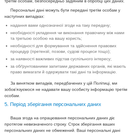
третім особам, безпосередньо задіяним в обробці цих даних.
Персональні дані можуть бути передані третім особам у
наступних випадках:
надання вами однозначної згоди на таку передачу;
необхідності укладення чи виконання правочину між нами
та третьою особою на вашу користь;
необхідності для формування та здійснення правових
процедур (претензії, позови, судові процеси тощо);
за наявності важливих підстав суспільного інтересу;
за обґрунтованими запитами державних органів, які мають
право вимагати й одержувати такі дані та інформацію.
За винятком випадків, передбачених у цій Політиці, ми
зобов’язуємося не надавати вашу особисту інформацію третім
особам.
5. Період зберігання персональних даних
Ваша згода на опрацювання персональних даних діє
протягом невизначеного строку. Строк зберігання ваших
персональних даних не обмежений. Ваші персональні дані