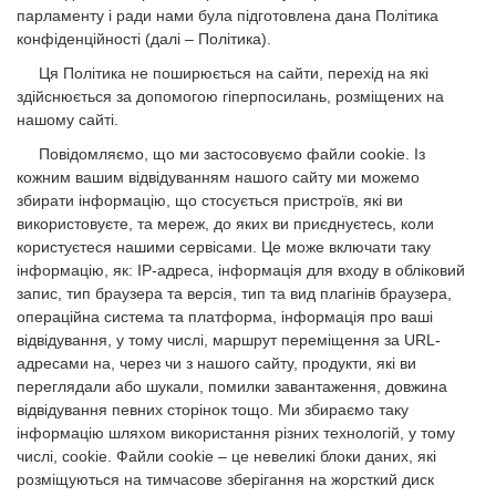
парламенту і ради нами була підготовлена дана Політика
конфіденційності (далі – Політика).
Ця Політика не поширюється на сайти, перехід на які
здійснюється за допомогою гіперпосилань, розміщених на
нашому сайті.
Повідомляємо, що ми застосовуємо файли сookie. Із
кожним вашим відвідуванням нашого сайту ми можемо
збирати інформацію, що стосується пристроїв, які ви
використовуєте, та мереж, до яких ви приєднуєтесь, коли
користуєтеся нашими сервісами. Це може включати таку
інформацію, як: IP-адреса, інформація для входу в обліковий
запис, тип браузера та версія, тип та вид плагінів браузера,
операційна система та платформа, інформація про ваші
відвідування, у тому числі, маршрут переміщення за URL-
адресами на, через чи з нашого сайту, продукти, які ви
переглядали або шукали, помилки завантаження, довжина
відвідування певних сторінок тощо. Ми збираємо таку
інформацію шляхом використання різних технологій, у тому
числі, cookie. Файли сookie – це невеликі блоки даних, які
розміщуються на тимчасове зберігання на жорсткий диск