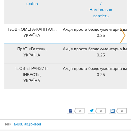
країна
/
Номінальна
вартість
ТзОВ «ОМЕГА-КАПІТАЛ»,
Акція проста бездокументарна імен
УКРАЇНА
0.25
ПрАТ «Газтек»,
Акція проста бездокументарна імен
УКРАЇНА
0.25
ТзОВ «ТРАНЗИТ-
Акція проста бездокументарна імен
ІНВЕСТ»,
0.25
УКРАЇНА
Теги:
акція,
акціонери