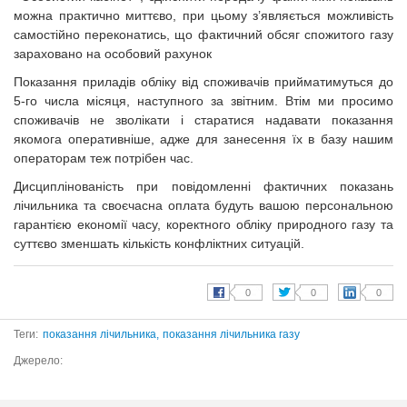
можна практично миттєво, при цьому з’являється можливість
самостійно переконатись, що фактичний обсяг спожитого газу
зараховано на особовий рахунок
Показання приладів обліку від споживачів прийматимуться до
5-го числа місяця, наступного за звітним. Втім ми просимо
споживачів не зволікати і старатися надавати показання
якомога оперативніше, адже для занесення їх в базу нашим
операторам теж потрібен час.
Дисциплінованість при повідомленні фактичних показань
лічильника та своєчасна оплата будуть вашою персональною
гарантією економії часу, коректного обліку природного газу та
суттєво зменшать кількість конфліктних ситуацій.
Теги:
показання лічильника,
показання лічильника газу
Джерело: