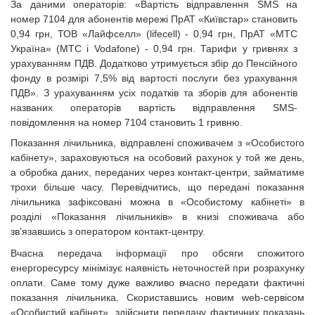
За даними операторів: «Вартість відправлення SMS на
номер 7104 для абонентів мережі ПрАТ «Київстар» становить
0,94 грн, ТОВ «Лайфселл» (lifecell) - 0,94 грн, ПрАТ «МТС
Україна» (МТС і Vodafone) - 0,94 грн. Тарифи у гривнях з
урахуванням ПДВ. Додатково утримується збір до Пенсійного
фонду в розмірі 7,5% від вартості послуги без урахування
ПДВ». З урахуванням усіх податків та зборів для абонентів
названих операторів вартість відправлення SMS-
повідомлення на номер 7104 становить 1 гривню.
Показання лічильника, відправлені споживачем з «Особистого
кабінету», зараховуються на особовий рахунок у той же день,
а обробка даних, переданих через контакт-центри, займатиме
трохи більше часу. Перевідчитись, що передані показання
лічильника зафіксовані можна в «Особистому кабінеті» в
розділі «Показання лічильників» в книзі споживача або
зв’язавшись з оператором контакт-центру.
Вчасна передача інформації про обсяги спожитого
енергоресурсу мінімізує наявність неточностей при розрахунку
оплати. Саме тому дуже важливо вчасно передати фактичні
показання лічильника. Скориставшись новим web-сервісом
«Особистий кабінет», здійснити передачу фактичних показань