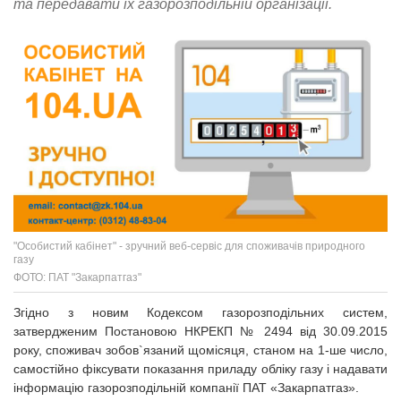
та передавати їх газорозподільній організації.
"Особистий кабінет" - зручний веб-сервіс для споживачів природного
газу
ФОТО: ПАТ "Закарпатгаз"
Згідно з новим Кодексом газорозподільних систем,
затвердженим Постановою НКРЕКП № 2494 від 30.09.2015
року, споживач зобов`язаний щомісяця, станом на 1-ше число,
самостійно фіксувати показання приладу обліку газу і надавати
інформацію газорозподільній компанії ПАТ «Закарпатгаз».