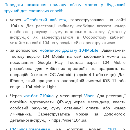
Передати показання приладу обліку можна у будь-який
зручний для споживача спосіб:
через
«Особистий кабінет»
, зареєструвавшись на сайті
104.ua.
Для реєстрації кабінету необхідно вказати номер
особового рахунку і суму останнього платежу. Детальну
інструкцію як зареєструватися в Особистому кабінеті,
читайте на сайті 104.ua у розділі «Як зареєструватися».
за допомогою
мобільного додатку 104Mobile
. Завантажити
тестову версію 104 Mobile на свій мобільний можна за
посиланням Google Play. Тестова версія 104 Mobile
розроблена для мобільних пристроїв, які працюють на
операційній системі ОС Android (версія 4.1 або вище). Для
iPhone, який працює на операційній системі iOS 11 або
вище - 104 Mobile Light.
Через
чат-бот 7104ua
у месенджері
Viber
. Для реєстрації
потрібно відсканувати QR-код через месенджер, ввести
особовий рахунок, суму останньої оплати або номер
лічильника. Зареєструватись можна за допомогою
детальної інструкції - https://viber.104.ua.
СМС-повідомленням
на короткий номер
7104
. У