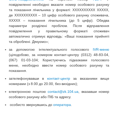
повідомленні необхідно вказати номер особового рахунку
та показання лічильника у форматі: ХХХХХХХХХХ ХХХХХ,
де ХХХХХХХХХХ – 10 цифр особового рахунку споживача,
ХХХХХ – показання лічильника (до 5 цифр). Обидва
параметри розділені пробілом. Після відправлення
повідомлення у правильному форматі споживач
автоматично отримує відповідь: «Ваші показання прийняті
та оброблені. Дякуємо»;
за допомогою інтелектуального голосового
IVR-меню
(цілодобово, за номером контакт-центру (0312) 48-83-04,
(067) 01-03-104; Користуючись підказками голосового
меню, необхідно ввести номер особового рахунку та
показання.
зателефонувавши в
контакт-центр
за вказаними вище
номерами (з 8.00 до 20.00, без вихідних);
електронною поштою
contact@zk.104.ua
, вказавши номер
особового рахунку або ПІБ та адресу.
особисто звернувшись до
оператора
.