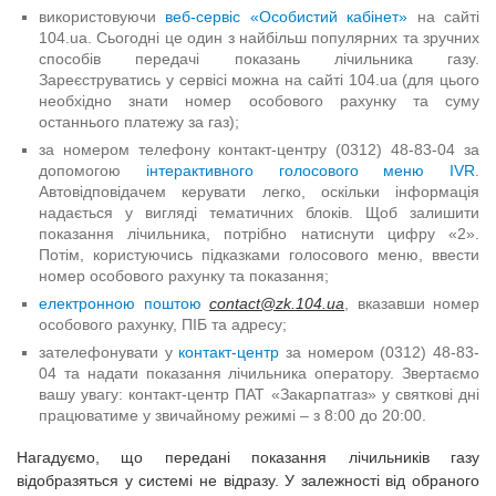
використовуючи
веб-сервіс «Особистий кабінет»
на сайті
104.ua. Сьогодні це один з найбільш популярних та зручних
способів передачі показань лічильника газу.
Зареєструватись у сервісі можна на сайті 104.ua (для цього
необхідно знати номер особового рахунку та суму
останнього платежу за газ);
за номером телефону контакт-центру (0312) 48-83-04 за
допомогою
інтерактивного голосового меню IVR
.
Автовідповідачем керувати легко, оскільки інформація
надається у вигляді тематичних блоків. Щоб залишити
показання лічильника, потрібно натиснути цифру «2».
Потім, користуючись підказками голосового меню, ввести
номер особового рахунку та показання;
електронною поштою
contact@zk.104.ua
, вказавши номер
особового рахунку, ПІБ та адресу;
зателефонувати у
контакт-центр
за номером (0312) 48-83-
04 та надати показання лічильника оператору. Звертаємо
вашу увагу: контакт-центр ПАТ «Закарпатгаз» у святкові дні
працюватиме у звичайному режимі – з 8:00 до 20:00.
Нагадуємо, що передані показання лічильників газу
відобразяться у системі не відразу. У залежності від обраного