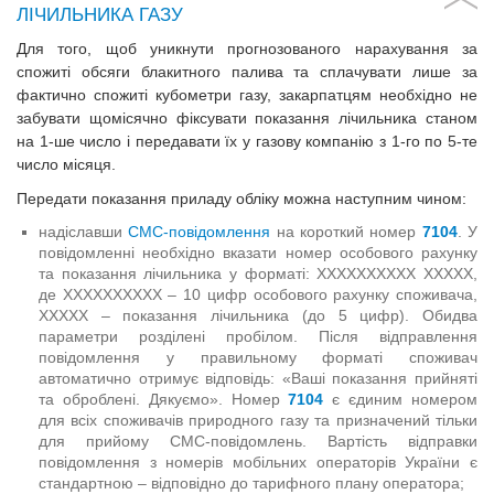
ЛІЧИЛЬНИКА ГАЗУ
Для того, щоб уникнути прогнозованого нарахування за
спожиті обсяги блакитного палива та сплачувати лише за
фактично спожиті кубометри газу, закарпатцям необхідно не
забувати щомісячно фіксувати показання лічильника станом
на 1-ше число і передавати їх у газову компанію з 1-го по 5-те
число місяця.
Передати показання приладу обліку можна наступним чином:
надіславши
СМС-повідомлення
на короткий номер
7104
. У
повідомленні необхідно вказати номер особового рахунку
та показання лічильника у форматі: ХХХХХХХХХХ ХХХХХ,
де ХХХХХХХХХХ – 10 цифр особового рахунку споживача,
ХХХХХ – показання лічильника (до 5 цифр). Обидва
параметри розділені пробілом. Після відправлення
повідомлення у правильному форматі споживач
автоматично отримує відповідь: «Ваші показання прийняті
та оброблені. Дякуємо». Номер
7104
є єдиним номером
для всіх споживачів природного газу та призначений тільки
для прийому СМС-повідомлень. Вартість відправки
повідомлення з номерів мобільних операторів України є
стандартною – відповідно до тарифного плану оператора;