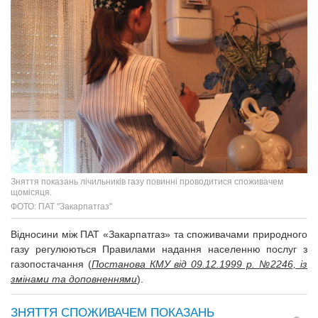
Зняття показань лічильників газу повинні проводитися споживачем
щомісяця.
ФОТО: ПАТ "Закарпатгаз"
Відносини між ПАТ «Закарпатгаз» та споживачами природного
газу регулюються Правилами надання населенню послуг з
газопостачання (
Постанова КМУ від 09.12.1999 р. №2246, із
змінами та доповненнями
).
ЗНЯТТЯ СПОЖИВАЧЕМ ПОКАЗАНЬ