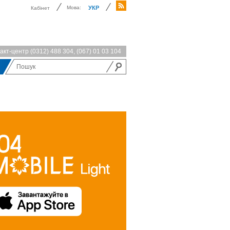
Мова:
УКР
Кабінет
акт-центр
(0312) 488 304
,
(067) 01 03 104