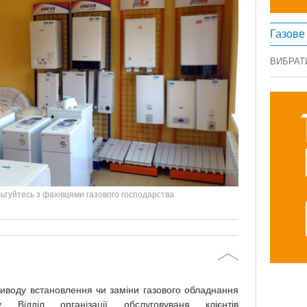
Газове
ВИБРАТ
ьтуйтесь з фахівцями газового господарства
иводу встановлення чи заміни газового обладнання
 Відділ організації обслуговуваня клієнтів