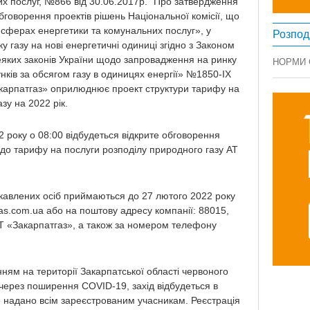
х послуг, №866 від 30.06.2017р. "Про затвердження
говорення проектів рішень Національної комісії, що
сферах енергетики та комунальних послуг», у
Розпод
ку газу на нові енергетичні одиниці згідно з Законом
еяких законів України щодо запровадження на ринку
НОРМИ
унків за обсягом газу в одиницях енергії» №1850-IX
акарпатгаз» оприлюднює проект структури тарифу на
зу на 2022 рік.
 року о 08:00 відбудеться відкрите обговорення
 до тарифу на послуги розподілу природного газу АТ
ікавлених осіб приймаються до 27 лютого 2022 року
as.com.ua
або на поштову адресу компанії: 88015,
АТ «Закарпатгаз», а також за номером телефону
ням на території Закарпатської області червоного
 через поширення COVID-19, захід відбудеться в
 надано всім зареєстрованим учасникам. Реєстрація