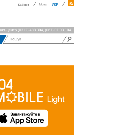
Мова:
УКР
Кабінет
акт-центр
(0312) 488 304
,
(067) 01 03 104