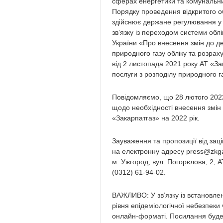
сферах енергетики та комунальни
Порядку проведення відкритого об
здійснює держане регулювання у 
зв’язку із переходом системи облі
України «Про внесення змін до д
природного газу обліку та розрах
від 2 листопада 2021 року АТ «З
послуги з розподілу природного га
Повідомляємо, що 28 лютого 2022
щодо необхідності внесення змін
«Закарпатгаз» на 2022 рік.
Зауваження та пропозиції від зац
на електронну адресу
press@zkg
м. Ужгород, вул. Погорєлова, 2, 
(0312) 61-94-02.
ВАЖЛИВО: У зв’язку із встановлен
рівня епідеміологічної небезпеки
онлайн-форматі. Посилання буде